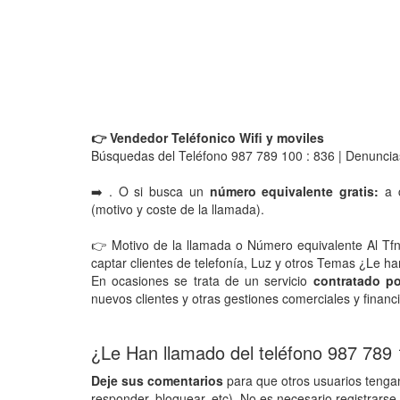
👉 Vendedor Teléfonico Wifi y moviles
Búsquedas del Teléfono 987 789 100 : 836 | Denuncia
➡️ . O si busca un
número equivalente gratis:
a c
(motivo y coste de la llamada).
👉 Motivo de la llamada o Número equivalente Al Tf
captar clientes de telefonía, Luz y otros Temas ¿Le 
En ocasiones se trata de un servicio
contratado po
nuevos clientes y otras gestiones comerciales y financ
¿Le Han llamado del teléfono 987 789
Deje sus comentarios
para que otros usuarios tengan
responder, bloquear, etc). No es necesario registrarse 