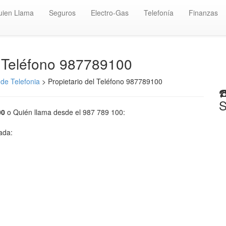
uien Llama
Seguros
Electro-Gas
Telefonía
Finanzas
️ Teléfono 987789100
de Telefonia
> Propietario del Teléfono 987789100
☎
S
00
o Quién llama desde el 987 789 100:
mada: