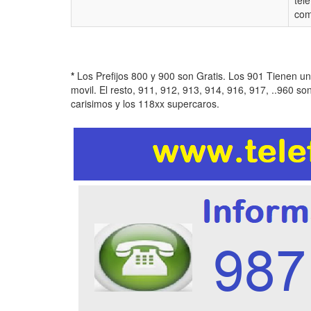
tel
com
*
Los Prefijos 800 y 900 son Gratis. Los 901 Tienen u
movil. El resto, 911, 912, 913, 914, 916, 917, ..960 so
carisimos y los 118xx supercaros.