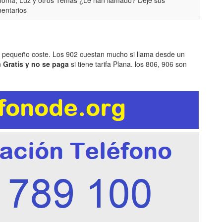
efonía, Luz y otros Temas ¿Le han llamado? Deje sus
entarios
n pequeño coste. Los 902 cuestan mucho si llama desde un
n
Gratis y no se paga
si tiene tarifa Plana. los 806, 906 son