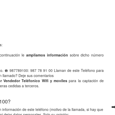
s:
ontinuación le
ampliamos información
sobre dicho número
no. ☎️ 987789100: 987 78 91 00 Llaman de este Teléfono para
han llamado? Deje sus comentarios
r Vendedor Teléfonico Wifi y moviles
para la captación de
ieras cedidas a terceros.
 100?
➡
 información de este teléfono (motivo de la llamada, si hay que
ni dejar datos personales. Solo su opinión: