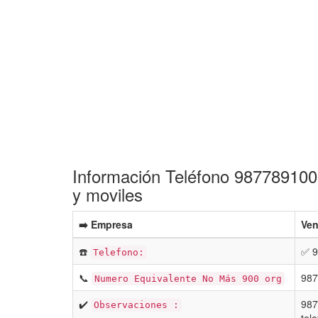
Información Teléfono 987789100 
y moviles
➡️ Empresa
Ven
☎️
✅ 9
Telefono:
📞
987
Numero Equivalente No Más 900 org
✔️
987
Observaciones :