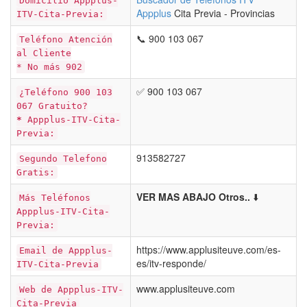
Domicilio Appplus-
Appplus
Cita Previa - Provincias
ITV-Cita-Previa:
📞 900 103 067
Teléfono Atención
al Cliente
* No más 902
✅ 900 103 067
¿Teléfono 900 103
067 Gratuito?
*
Appplus-ITV-Cita-
Previa:
913582727
Segundo Telefono
Gratis:
VER MAS ABAJO Otros..
⬇️
Más Teléfonos
Appplus-ITV-Cita-
Previa:
https://www.applusiteuve.com/es-
Email de Appplus-
es/itv-responde/
ITV-Cita-Previa
www.applusiteuve.com
Web de Appplus-ITV-
Cita-Previa