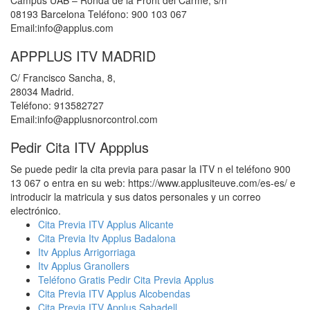
Campus UAB – Ronda de la Front del Carme, s/n
08193 Barcelona Teléfono: 900 103 067
Email:info@applus.com
APPPLUS ITV MADRID
C/ Francisco Sancha, 8,
28034 Madrid.
Teléfono: 913582727
Email:info@applusnorcontrol.com
Pedir Cita ITV Appplus
Se puede pedir la cita previa para pasar la ITV n el teléfono 900
13 067 o entra en su web: https://www.applusiteuve.com/es-es/ e
introducir la matricula y sus datos personales y un correo
electrónico.
Cita Previa ITV Applus Alicante
Cita Previa Itv Applus Badalona
Itv Applus Arrigorriaga
Itv Applus Granollers
Teléfono Gratis Pedir Cita Previa Applus
Cita Previa ITV Applus Alcobendas
Cita Previa ITV Applus Sabadell