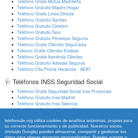
Teléfono Gratis Mutua Madrileña
Teléfono Gratuito Mapfre Hogar
Teléfono Gratis Linea Directa
Teléfono Gratuito Sanitas
Teléfono Gratuito Cetelem
Teléfono Gratuito Seur
Teléfono Gratuito Penelope Seguros
Teléfono Gratis Clientes SeguCaixa
Teléono Gratis Clientes Endesa
Teléfono Gratis Iberdrola Clientes
Teléfono Gratuito Adeslas Seguros
Teléfono Cita Previa Hacienda - AEAT
🩺 Teléfonos INSS Seguridad Social
Teléfono Gratis Seguridad Social Inss Provincias
Teléfono Gratuito Inss Madrid
Teléfono Gratuito Inss Valencia
Cita Previa Sergas Médicos Galicia
Cita Previa Médicos Euskadi Osakidetza Osanet
telefonode.org utiliza cookies de analítica anónimas, propias para
Cita Previa Sas Intersas Andalucia
su correcto funcionamiento y de publicidad. Nuestros socios
(incluido Google) pueden almacenar, compartir y gestionar tus
datos para ofrecer anuncios personalizados. Puedes aceptar o