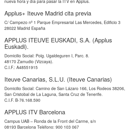
nueva hora y día para pasar la ITV en Applus.
Applus+ Iteuve Madrid cita previa
C/ Campezo nº 1 Parque Empresarial Las Mercedes, Edificio 3
28022 Madrid España
APPLUS ITEUVE EUSKADI, S.A. (Applus
Euskadi).
Domicilio Social: Polg. Ugaldeguren I, Parc. 8.
48170 Zamudio (Vizcaya).
C.I.F.: A48551915
Iteuve Canarias, S.L.U. (Iteuve Canarias)
Domicilio Social: Camino de San Lázaro 166, Los Rodeos 38206,
San Cristobal de La Laguna, Santa Cruz de Tenerife.
C.I.F. B-76.168.590
APPLUS ITV Barcelona
Campus UAB – Ronda de la Front del Carme, s/n
08193 Barcelona Teléfono: 900 103 067