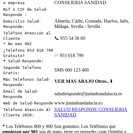
CONSEJERIA SANIDAD
o empresa
Nif o CIF de Salud-
Responde :
Almería, Cádiz, Granada, Huelva, Jaén,
Domicilio Salud-
Málaga, Sevilla - Sevilla
Responde:
Teléfono Atención al
📞 955 54 50 60
Cliente
* No más 902
¿Teléfono 953 018 799
✅ 953 018 799
Gratuito?
*
Salud-Responde:
Segundo Telefono
SMS 600 123 400
Gratis:
Más Teléfonos Salud-
VER MAS ABAJO Otros..
⬇️
Responde:
Email de Salud-
saludresponde@juntadeandalucia.es
Responde
www.juntadeandalucia.es
Web de Salud-Responde
SALUD RESPONDE CONSEJERIA
Teléfono Atención Al
SANIDAD
Cliente 2020:
*
Los Teléfonos 800 y 900 Son gratuitos. Los Teléfonos que
empiezan por 901
son de pago, tiene un pequeño coste (Similar a