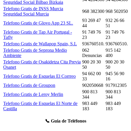
Seguridad Social Bilbao Bizkaia
Telefono Gratis de INSS Murcia
968 382300
968 502050
Seguridad Social Murcia
93 269 47
932 26 66
Telefono Gratis de Glovo App 23 SL.
44
51
Telefono Gratis de Tap Air Portugal -
91 749 76
91 749 76
Tafly
23
23
Telefono Gratis de Wallapop Spain, S.L
936760510.
936760510.
Telefono Gratis de Seprona Medio
062
915 142
Ambiente
Denuncias
400
Telefono Gratis de Osakidetza Cita Previa
900 20 30
900 20 30
Osanet
50
50
94 662 00
945 56 90
Telefono Gratis de Esquelas El Corrreo
33
16
Telefono Gratis de Groupon
902050668
917912305
900 813
900 813
Telefono Gratis de Leroy Merlin
344
344
Telefono Gratis de Esquelas El Norte de
983 449
983 449
Castilla
183
183
📞 Guia de Teléfonos