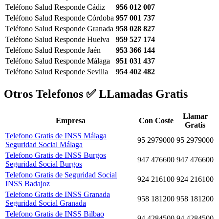
Teléfono Salud Responde Cádiz
956 012 007
Teléfono Salud Responde Córdoba
957 001 737
Teléfono Salud Responde Granada
958 028 827
Teléfono Salud Responde Huelva
959 527 174
Teléfono Salud Responde Jaén
953 366 144
Teléfono Salud Responde Málaga
951 031 437
Teléfono Salud Responde Sevilla
954 402 482
Otros Telefonos ✅ LLamadas Gratis
Llamar
Empresa
Con Coste
Gratis
Telefono Gratis de INSS Málaga
95 2979000
95 2979000
Seguridad Social Málaga
Telefono Gratis de INSS Burgos
947 476600
947 476600
Seguridad Social Burgos
Telefono Gratis de Seguridad Social
924 216100
924 216100
INSS Badajoz
Telefono Gratis de INSS Granada
958 181200
958 181200
Seguridad Social Granada
Telefono Gratis de INSS Bilbao
94 4284500
94 4284500