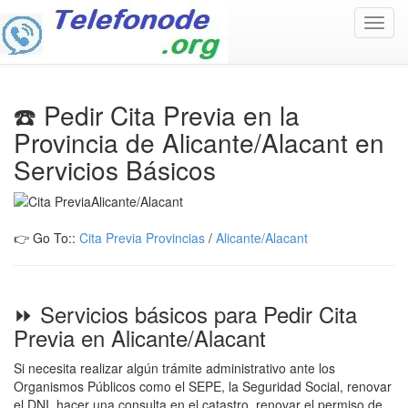
Toggl
navig
☎️ Pedir Cita Previa en la
Provincia de Alicante/Alacant en
Servicios Básicos
👉 Go To::
Cita Previa Provincias
/
Alicante/Alacant
⏩ Servicios básicos para Pedir Cita
Previa en Alicante/Alacant
Si necesita realizar algún trámite administrativo ante los
Organismos Públicos como el SEPE, la Seguridad Social, renovar
el DNI, hacer una consulta en el catastro, renovar el permiso de