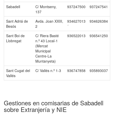
Sabadell
C/ Montseny,
937247500
937247541
137
Sant Adriá de
Avda. Joan XXIII,
934627013
934626384
Besós
2
´
Sant Boi de
C/ Riera Basté
936522013
936541250
Llobregat
n.º 43 Local-1
(Mercat
Municipal
Centre-La
Muntanyeta)
Sant Cugat del
C/ Vallés n.º 1-3
936747858
935893037
Vallés
Gestiones en comisarias de Sabadell
sobre Extranjería y NIE