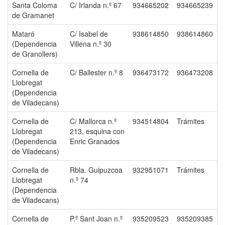
Santa Coloma
C/ Irlanda n.º 67
934665202
934665239
de Gramanet
Mataró
C/ Isabel de
938614850
938614860
(Dependencia
Villena n.º 30
de Granollers)
Cornella de
C/ Ballester n.º 8
936473172
936473208
Llobregat
(Dependencia
de Viladecans)
Cornella de
C/ Mallorca n.º
934514804
Trámites
Llobregat
213, esquina con
(Dependencia
Enric Granados
de Viladecans)
Cornella de
Rbla. Guipuzcoa
932951071
Trámites
Llobregat
n.º 74
(Dependencia
de Viladecans)
Cornella de
P.º Sant Joan n.º
935209523
935209385