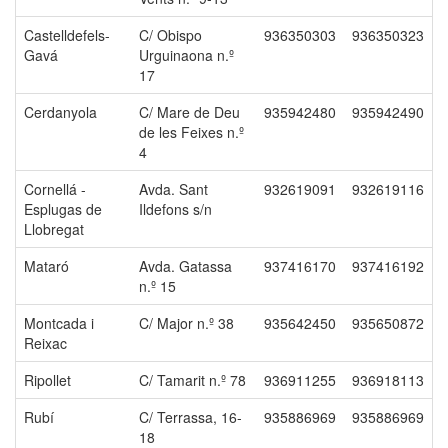
Castelldefels-
C/ Obispo
936350303
936350323
Gavá
Urguinaona n.º
17
Cerdanyola
C/ Mare de Deu
935942480
935942490
de les Feixes n.º
4
Cornellá -
Avda. Sant
932619091
932619116
Esplugas de
Ildefons s/n
Llobregat
Mataró
Avda. Gatassa
937416170
937416192
n.º 15
Montcada i
C/ Major n.º 38
935642450
935650872
Reixac
Ripollet
C/ Tamarit n.º 78
936911255
936918113
Rubí
C/ Terrassa, 16-
935886969
935886969
18