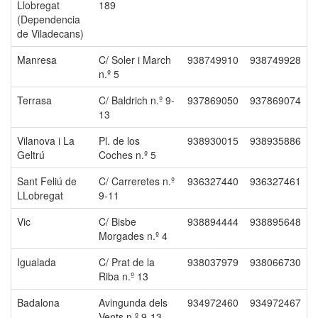
Llobregat
189
(Dependencia
de Viladecans)
Manresa
C/ Soler i March
938749910
938749928
n.º 5
Terrasa
C/ Baldrich n.º 9-
937869050
937869074
13
Vilanova i La
Pl. de los
938930015
938935886
Geltrú
Coches n.º 5
Sant Feliú de
C/ Carreretes n.º
936327440
936327461
LLobregat
9-11
Vic
C/ Bisbe
938894444
938895648
Morgades n.º 4
Igualada
C/ Prat de la
938037979
938066730
Riba n.º 13
Badalona
Avingunda dels
934972460
934972467
Vents n.º 9-13