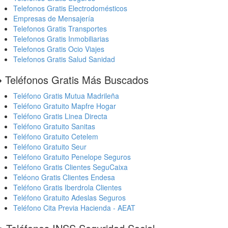
Telefonos Gratis Electrodomésticos
Empresas de Mensajería
Telefonos Gratis Transportes
Telefonos Gratis Inmobiliarias
Telefonos Gratis Ocio Viajes
Telefonos Gratis Salud Sanidad
️ Teléfonos Gratis Más Buscados
Teléfono Gratis Mutua Madrileña
Teléfono Gratuito Mapfre Hogar
Teléfono Gratis Linea Directa
Teléfono Gratuito Sanitas
Teléfono Gratuito Cetelem
Teléfono Gratuito Seur
Teléfono Gratuito Penelope Seguros
Teléfono Gratis Clientes SeguCaixa
Teléono Gratis Clientes Endesa
Teléfono Gratis Iberdrola Clientes
Teléfono Gratuito Adeslas Seguros
Teléfono Cita Previa Hacienda - AEAT