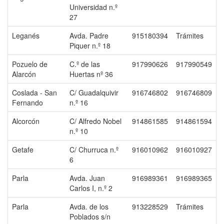
Universidad n.º
27
Leganés
Avda. Padre
915180394
Trámites
Piquer n.º 18
Pozuelo de
C.º de las
917990626
917990549
Alarcón
Huertas nº 36
Coslada - San
C/ Guadalquivir
916746802
916746809
Fernando
n.º 16
Alcorcón
C/ Alfredo Nobel
914861585
914861594
n.º 10
Getafe
C/ Churruca n.º
916010962
916010927
6
Parla
Avda. Juan
916989361
916989365
Carlos I, n.º 2
Parla
Avda. de los
913228529
Trámites
Poblados s/n