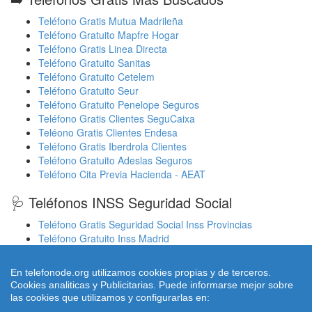
Teléfono Gratis Mutua Madrileña
Teléfono Gratuito Mapfre Hogar
Teléfono Gratis Linea Directa
Teléfono Gratuito Sanitas
Teléfono Gratuito Cetelem
Teléfono Gratuito Seur
Teléfono Gratuito Penelope Seguros
Teléfono Gratis Clientes SeguCaixa
Teléono Gratis Clientes Endesa
Teléfono Gratis Iberdrola Clientes
Teléfono Gratuito Adeslas Seguros
Teléfono Cita Previa Hacienda - AEAT
🩺 Teléfonos INSS Seguridad Social
Teléfono Gratis Seguridad Social Inss Provincias
Teléfono Gratuito Inss Madrid
Teléfono Gratuito Inss Valencia
Cita Previa Sergas Médicos Galicia
En telefonode.org utilizamos cookies propias y de terceros.
Cita Previa Médicos Euskadi Osakidetza Osanet
Cookies analiticas y Publicitarias. Puede informarse mejor sobre
Cita Previa Sas Intersas Andalucia
las cookies que utilizamos y configurarlas en: