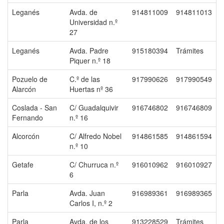
Leganés
Avda. de
914811009
914811013
Universidad n.º
27
Leganés
Avda. Padre
915180394
Trámites
Piquer n.º 18
Pozuelo de
C.º de las
917990626
917990549
Alarcón
Huertas nº 36
Coslada - San
C/ Guadalquivir
916746802
916746809
Fernando
n.º 16
Alcorcón
C/ Alfredo Nobel
914861585
914861594
n.º 10
Getafe
C/ Churruca n.º
916010962
916010927
6
Parla
Avda. Juan
916989361
916989365
Carlos I, n.º 2
Parla
Avda. de los
913228529
Trámites