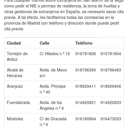
Para cualquier trámite sobre Extranjeria en San Martín de la Vega
como pedir el NIE o permiso de residencia, la toma de huellas y
otras gestiones de extranjeros en España, es necesario sacar cita
previa. A tal efecto, les facilitamos todas las comisarías en la
provincia de Madrid con teléfono y dirección donde puede pedir
cita previa:
Ciudad
Calle
Teléfono
Torrejón de
C/ Hilados n.º 15
916781806
916781804
Ardoz
Alcalá de
Avda. de Meco
918796390
918796483
Henares
s/n
Aranjuez
Avda. Principe
918929411
918929406
n.º 40
Fuenlabrada
Avda. de los
914920821
914920833
Ángeles n.º 9
Móstoles
C/ de Granada
916180864
916473033
n.º 9