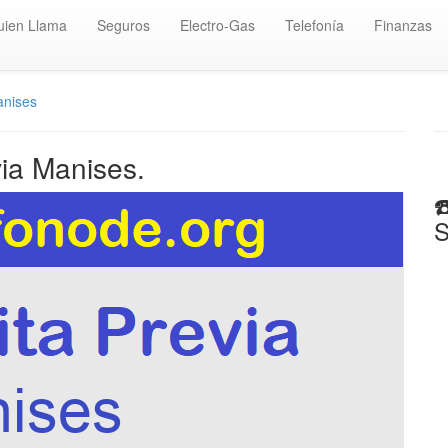
uien Llama
Seguros
Electro-Gas
Telefonía
Finanzas
nises
via Manises.
☎
S