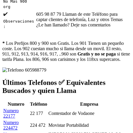
No Más 900
org
✔️
605 98 87 79 Llaman de este Teléfono para
captar clientes de telefonía, Luz y otros Temas
Observaciones
¿Le han llamado? Deje sus comentarios
:
*
Los Prefijos 800 y 900 son Gratis. Los 901 Tienen un pequeño
coste. Los 902 cuestan mucho si llama desde un movil. El resto,
911, 912, 913, 914, 916, 917, ..960 son
Gratis y no se paga
si tiene
tarifa Plana. los 806, 906 son carisimos y los 118xx supercaros.
Últimos Telefonos ✅ Equivalentes
Buscados y quien Llama
Numero
Teléfono
Empresa
Numero
22 177
Contestador de Vodaone
22177
Numero
224 472
Movistar Portabilidad
224472