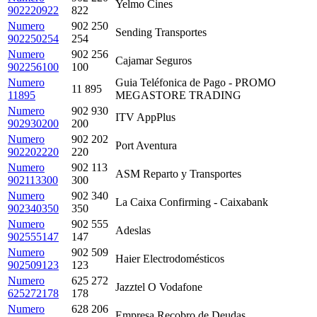
Yelmo Cines
902220922
822
Numero
902 250
Sending Transportes
902250254
254
Numero
902 256
Cajamar Seguros
902256100
100
Numero
Guia Teléfonica de Pago - PROMO
11 895
11895
MEGASTORE TRADING
Numero
902 930
ITV AppPlus
902930200
200
Numero
902 202
Port Aventura
902202220
220
Numero
902 113
ASM Reparto y Transportes
902113300
300
Numero
902 340
La Caixa Confirming - Caixabank
902340350
350
Numero
902 555
Adeslas
902555147
147
Numero
902 509
Haier Electrodomésticos
902509123
123
Numero
625 272
Jazztel O Vodafone
625272178
178
Numero
628 206
Empresa Recobro de Deudas