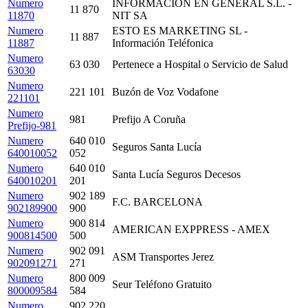
Numero
INFORMACION EN GENERAL S.L. -
11 870
11870
NIT SA
Numero
ESTO ES MARKETING SL -
11 887
11887
Información Teléfonica
Numero
63 030
Pertenece a Hospital o Servicio de Salud
63030
Numero
221 101
Buzón de Voz Vodafone
221101
Numero
981
Prefijo A Coruña
Prefijo-981
Numero
640 010
Seguros Santa Lucía
640010052
052
Numero
640 010
Santa Lucía Seguros Decesos
640010201
201
Numero
902 189
F.C. BARCELONA
902189900
900
Numero
900 814
AMERICAN EXPPRESS - AMEX
900814500
500
Numero
902 091
ASM Transportes Jerez
902091271
271
Numero
800 009
Seur Teléfono Gratuito
800009584
584
Numero
902 220