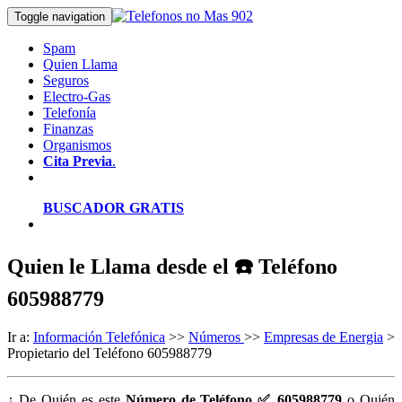
Toggle navigation
Spam
Quien Llama
Seguros
Electro-Gas
Telefonía
Finanzas
Organismos
Cita Previa
.
BUSCADOR GRATIS
Quien le Llama desde el ☎️ Teléfono
605988779
Ir a:
Información Telefónica
>>
Números
>>
Empresas de Energia
>
Propietario del Teléfono 605988779
¿ De Quién es este
Número de Teléfono ✅ 605988779
o Quién