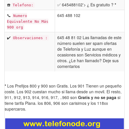
☎️
✅ 645488102'> ¿ Es gratuito ?
*
Telefono:
📞
645 488 102
Numero
Equivalente No Más
900 org
✔️
645 48 81 02 Las llamadas de este
Observaciones :
número suelen ser spam ofertas
de Telefonía y Luz aunque en
ocasiones son Servicios médicos y
otros. ¿Le han llamado? Deje sus
comentarios
*
Los Prefijos 800 y 900 son Gratis. Los 901 Tienen un pequeño
coste. Los 902 cuestan mucho si llama desde un movil. El resto,
911, 912, 913, 914, 916, 917, ..960 son
Gratis y no se paga
si
tiene tarifa Plana. los 806, 906 son carisimos y los 118xx
supercaros.