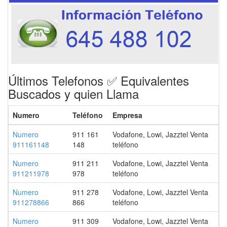
Últimos Telefonos ✅ Equivalentes
Buscados y quien Llama
Numero
Teléfono
Empresa
Numero
911 161
Vodafone, Lowi, Jazztel Venta
911161148
148
teléfono
Numero
911 211
Vodafone, Lowi, Jazztel Venta
911211978
978
teléfono
Numero
911 278
Vodafone, Lowi, Jazztel Venta
911278866
866
teléfono
Numero
911 309
Vodafone, Lowi, Jazztel Venta