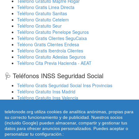
Teléfono Gratuito Mapfre Hogar
Teléfono Gratis Linea Directa
Teléfono Gratuito Sanitas
Teléfono Gratuito Cetelem
Teléfono Gratuito Seur
Teléfono Gratuito Penelope Seguros
Teléfono Gratis Clientes SeguCaixa
Teléono Gratis Clientes Endesa
Teléfono Gratis Iberdrola Clientes
Teléfono Gratuito Adeslas Seguros
Teléfono Cita Previa Hacienda - AEAT
🩺 Teléfonos INSS Seguridad Social
Teléfono Gratis Seguridad Social Inss Provincias
Teléfono Gratuito Inss Madrid
Teléfono Gratuito Inss Valencia
Cita Previa Sergas Médicos Galicia
Cita Previa Médicos Euskadi Osakidetza Osanet
telefonode.org utiliza cookies de analítica anónimas, propias para
Cita Previa Sas Intersas Andalucia
su correcto funcionamiento y de publicidad. Nuestros socios
(incluido Google) pueden almacenar, compartir y gestionar tus
datos para ofrecer anuncios personalizados. Puedes aceptar o
personalizar tu configuración.:
© 2026 telefonode.org |
Quienes Somos
|
Aviso legal - Política