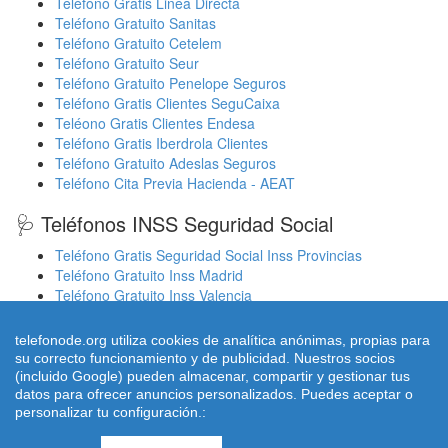
Teléfono Gratis Linea Directa
Teléfono Gratuito Sanitas
Teléfono Gratuito Cetelem
Teléfono Gratuito Seur
Teléfono Gratuito Penelope Seguros
Teléfono Gratis Clientes SeguCaixa
Teléono Gratis Clientes Endesa
Teléfono Gratis Iberdrola Clientes
Teléfono Gratuito Adeslas Seguros
Teléfono Cita Previa Hacienda - AEAT
🩺 Teléfonos INSS Seguridad Social
Teléfono Gratis Seguridad Social Inss Provincias
Teléfono Gratuito Inss Madrid
Teléfono Gratuito Inss Valencia
Cita Previa Sergas Médicos Galicia
Cita Previa Médicos Euskadi Osakidetza Osanet
telefonode.org utiliza cookies de analítica anónimas, propias para
Cita Previa Sas Intersas Andalucia
su correcto funcionamiento y de publicidad. Nuestros socios
(incluido Google) pueden almacenar, compartir y gestionar tus
datos para ofrecer anuncios personalizados. Puedes aceptar o
personalizar tu configuración.:
© 2026 telefonode.org |
Quienes Somos
|
Aviso legal - Política
Privacidad
|
Política de Cookies
|
Contacto