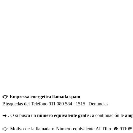
👉 Empressa energética llamada spam
Búsquedas del Teléfono 911 089 584 : 1515 | Denuncias:
➡️ . O si busca un
número equivalente gratis:
a continuación le
amp
👉 Motivo de la llamada o Número equivalente Al Tfno. ☎️ 911089584