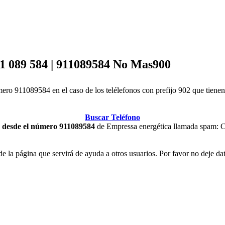
11 089 584 | 911089584 No Mas900
o 911089584 en el caso de los telélefonos con prefijo 902 que tienen c
Buscar Teléfono
ma desde el número 911089584
de Empressa energética llamada spam: Co
 de la página que servirá de ayuda a otros usuarios. Por favor no deje da