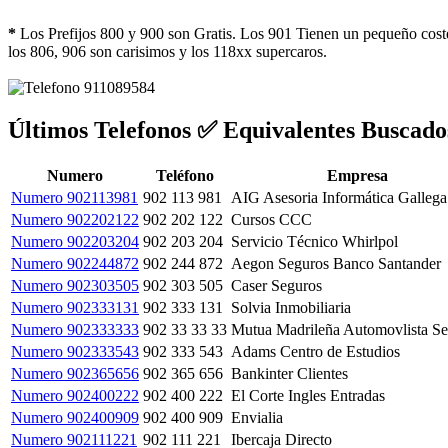
*
Los Prefijos 800 y 900 son Gratis. Los 901 Tienen un pequeño coste
los 806, 906 son carisimos y los 118xx supercaros.
Últimos Telefonos ✅ Equivalentes Buscado
Numero
Teléfono
Empresa
Numero 902113981
902 113 981
AIG Asesoria Informática Gallega
Numero 902202122
902 202 122
Cursos CCC
Numero 902203204
902 203 204
Servicio Técnico Whirlpol
Numero 902244872
902 244 872
Aegon Seguros Banco Santander
Numero 902303505
902 303 505
Caser Seguros
Numero 902333131
902 333 131
Solvia Inmobiliaria
Numero 902333333
902 33 33 33
Mutua Madrileña Automovlista Se
Numero 902333543
902 333 543
Adams Centro de Estudios
Numero 902365656
902 365 656
Bankinter Clientes
Numero 902400222
902 400 222
El Corte Ingles Entradas
Numero 902400909
902 400 909
Envialia
Numero 902111221
902 111 221
Ibercaja Directo