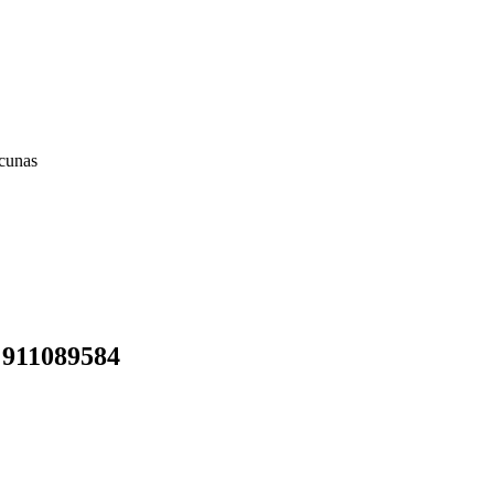
acunas
 911089584