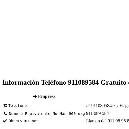
Información Teléfono 911089584 Gratuito
➡️ Empresa
☎️
✅ 911089584'> ¿ Es gr
Telefono:
📞
911 089 584
Numero Equivalente No Más 900 org
✔️
Llaman del 911 08 95 84
Observaciones :