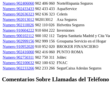
Numero 902406060
902 406 060
NorteHispania Seguros
Numero 902433433
902 433 433
AquaService
Numero 902636323
902 636 323
Celeris
Numero 902013012
902013012
Axa Seguros
Numero 902110026
902 110 026
Helvetira Seguros
Numero 910604222
910 604 222
Inversiones
Numero 900102112
900 102 112
Tarjeta Sanitaria Madrid y Cita V
Numero 902999156
902 999 156
Groupama Servicio en el Hogar
Numero 910952020
910 952 020
BROKER FINANCIERO
Numero 902416060
902 416 060
PUNTO ROMA
Numero 902750311
902 750 311
Jolitec
Numero 902100632
902 100 632
FNAC
Numero 902233266
902 233 266
SegurCaixa Adeslas Seguros
Comentarios Sobre Llamadas del Teléfono