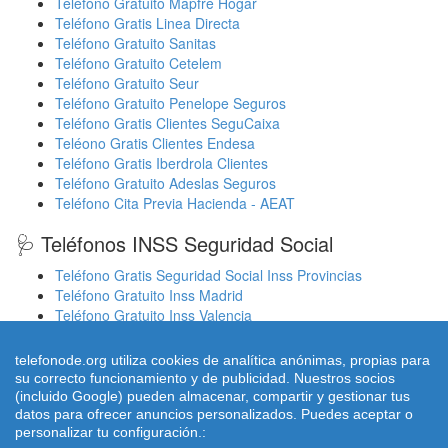
Teléfono Gratuito Mapfre Hogar
Teléfono Gratis Linea Directa
Teléfono Gratuito Sanitas
Teléfono Gratuito Cetelem
Teléfono Gratuito Seur
Teléfono Gratuito Penelope Seguros
Teléfono Gratis Clientes SeguCaixa
Teléono Gratis Clientes Endesa
Teléfono Gratis Iberdrola Clientes
Teléfono Gratuito Adeslas Seguros
Teléfono Cita Previa Hacienda - AEAT
🩺 Teléfonos INSS Seguridad Social
Teléfono Gratis Seguridad Social Inss Provincias
Teléfono Gratuito Inss Madrid
Teléfono Gratuito Inss Valencia
Cita Previa Sergas Médicos Galicia
Cita Previa Médicos Euskadi Osakidetza Osanet
telefonode.org utiliza cookies de analítica anónimas, propias para
Cita Previa Sas Intersas Andalucia
su correcto funcionamiento y de publicidad. Nuestros socios
(incluido Google) pueden almacenar, compartir y gestionar tus
datos para ofrecer anuncios personalizados. Puedes aceptar o
personalizar tu configuración.:
© 2026 telefonode.org |
Quienes Somos
|
Aviso legal - Política