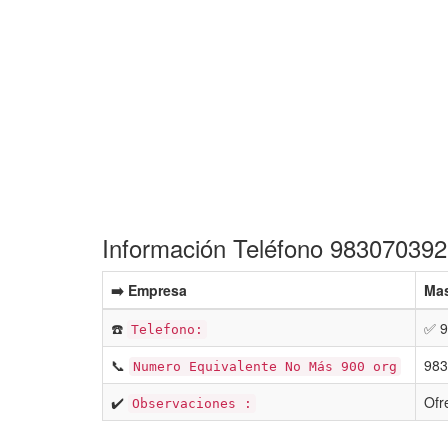
Información Teléfono 983070392
➡️ Empresa
Mas
☎️
✅ 9
Telefono:
📞
983
Numero Equivalente No Más 900 org
✔️
Ofr
Observaciones :