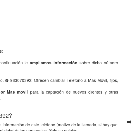
s:
ontinuación le
ampliamos información
sobre dicho número
o. ☎️ 983070392: Ofrecen cambiar Teléfono a Mas Movil, fijos,
por Mas movil
para la captación de nuevos clientes y otras
.
 392?
➡
 información de este teléfono (motivo de la llamada, si hay que
ni dejar datos personales. Solo su opinión: