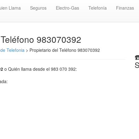
uien Llama
Seguros
Electro-Gas
Telefonía
Finanzas
️ Teléfono 983070392
de Telefonia
> Propietario del Teléfono 983070392
☎
S
92
o Quién llama desde el 983 070 392:
mada: