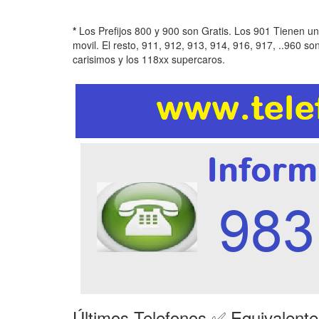
*
Los Prefijos 800 y 900 son Gratis. Los 901 Tienen u
movil. El resto, 911, 912, 913, 914, 916, 917, ..960 so
carisimos y los 118xx supercaros.
Últimos Telefonos ✅ Equivalent