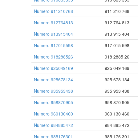
Numero 911210768
911 210 768
Numero 912764813
912 764 813
Numero 913915404
913 915 404
Numero 917015598
917 015 598
Numero 918288526
918 2885 26
Numero 925049169
925 049 169
Numero 925678134
925 678 134
Numero 935953438
935 953 438
Numero 958870905
958 870 905
Numero 960130460
960 130 460
Numero 984885472
984 885 472
Numero 985176301
985 176 301