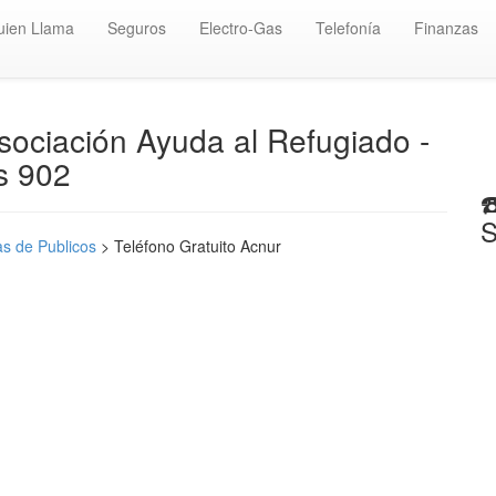
uien Llama
Seguros
Electro-Gas
Telefonía
Finanzas
Asociación Ayuda al Refugiado -
s 902
☎
S
s de Publicos
> Teléfono Gratuito Acnur