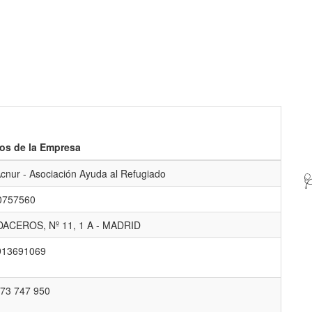
os de la Empresa
cnur - Asociación Ayuda al Refugiado

0757560
ACEROS, Nº 11, 1 A - MADRID
913691069
73 747 950