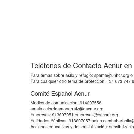
Teléfonos de Contacto Acnur en
Para temas sobre asilo y refugio: spama@unhcr.org o
Para cualquier otro tema de protección: +34 673 747 
Comité Español Acnur
Medios de comunicación: 914297558
amaia.celorrioamonarraiz@eacnur.org
Empresas: 913697051 empresas@eacnur.org
Entidades Públicas: 913697057 belen.cambabarbolla
Acciones educativas y de sensibilización: sensibiliza