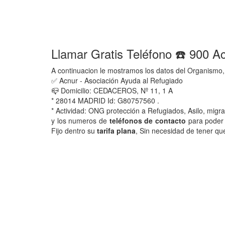
Llamar Gratis Teléfono ☎️ 900 A
A continuacion le mostramos los datos del Organismo,
✅ Acnur - Asociación Ayuda al Refugiado
📪 Domicilio: CEDACEROS, Nº 11, 1 A
* 28014 MADRID Id: G80757560 .
* Actividad: ONG protección a Refugiados, Asilo, migr
y los numeros de
teléfonos de contacto
para poder 
Fijo dentro su
tarifa plana
, Sin necesidad de tener qu