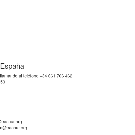
 España
 llamando al teléfono +34 661 706 462
950
@eacnur.org
cion@eacnur.org