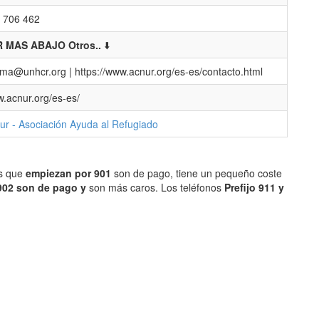
 706 462
 MAS ABAJO Otros..
⬇️
ma@unhcr.org | https://www.acnur.org/es-es/contacto.html
.acnur.org/es-es/
ur - Asociación Ayuda al Refugiado
os que
empiezan por 901
son de pago, tiene un pequeño coste
902 son de pago y
son más caros. Los teléfonos
Prefijo 911 y