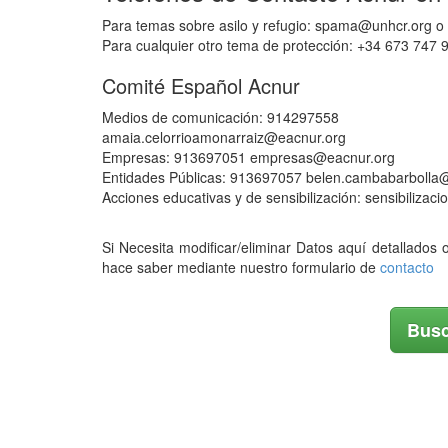
Para temas sobre asilo y refugio: spama@unhcr.org o
Para cualquier otro tema de protección: +34 673 747 
Comité Español Acnur
Medios de comunicación: 914297558
amaia.celorrioamonarraiz@eacnur.org
Empresas: 913697051 empresas@eacnur.org
Entidades Públicas: 913697057 belen.cambabarbolla
Acciones educativas y de sensibilización: sensibiliza
Si Necesita modificar/eliminar Datos aquí detallados 
hace saber mediante nuestro formulario de
contacto
Busc