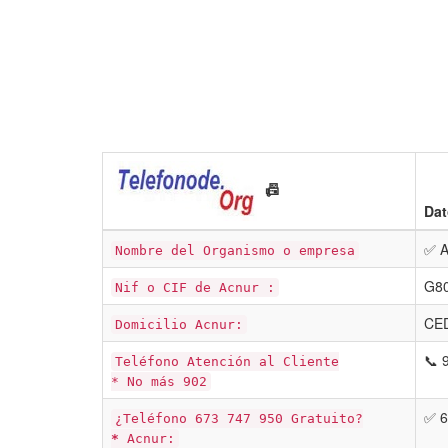
📠
Dat
✅ A
Nombre del Organismo o empresa
G8
Nif o CIF de Acnur :
CED
Domicilio Acnur:
📞 
Teléfono Atención al Cliente
* No más 902
✅ 6
¿Teléfono 673 747 950 Gratuito?
*
Acnur: