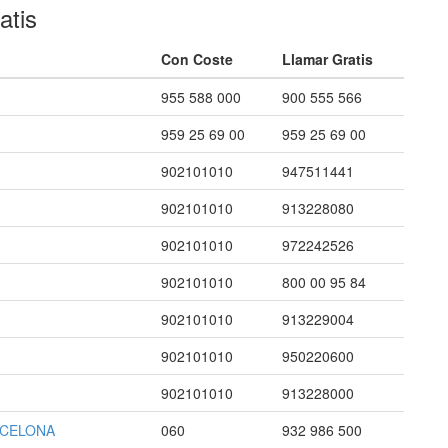
atis
Con Coste
Llamar Gratis
955 588 000
900 555 566
959 25 69 00
959 25 69 00
902101010
947511441
902101010
913228080
902101010
972242526
902101010
800 00 95 84
902101010
913229004
902101010
950220600
902101010
913228000
ARCELONA
060
932 986 500