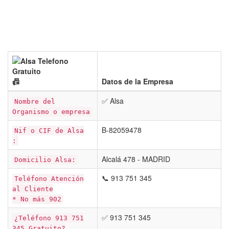
📠
Datos de la Empresa
✅ Alsa
Nombre del
Organismo o empresa
B-82059478
Nif o CIF de Alsa
:
Alcalá 478 - MADRID
Domicilio Alsa:
📞 913 751 345
Teléfono Atención
al Cliente
* No más 902
✅ 913 751 345
¿Teléfono 913 751
345 Gratuito?