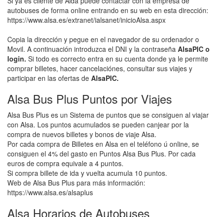
Si ya es cliente de Alda puede contactar con la empresa de
autobuses de forma online entrando en su web en esta dirección:
https://www.alsa.es/extranet/ialsanet/inicioAlsa.aspx
Copia la dirección y pegue en el navegador de su ordenador o
Movil. A continuación introduzca el DNI y la contraseña
AlsaPIC o
login.
Si todo es correcto entra en su cuenta donde ya le permite
comprar billetes, hacer cancelaciónes, consultar sus viajes y
participar en las ofertas de
AlsaPIC.
Alsa Bus Plus Puntos por Viajes
Alsa Bus Plus es un Sistema de puntos que se consiguen al viajar
con Alsa. Los puntos acumulados se pueden canjear por la
compra de nuevos billetes y bonos de viaje Alsa.
Por cada compra de Billetes en Alsa en el teléfono ú online, se
consiguen el 4% del gasto en Puntos Alsa Bus Plus. Por cada
euros de compra equivale a 4 puntos.
Si compra billete de ida y vuelta acumula 10 puntos.
Web de Alsa Bus Plus para más información:
https://www.alsa.es/alsaplus
Alsa Horarios de Autobuses