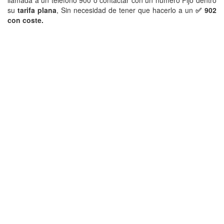
llamada a un telefono 900 o contactar con un número Fijo dentro
su
tarifa plana
, Sin necesidad de tener que hacerlo a un
✅ 902
con coste.