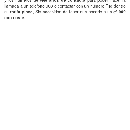
y los numeros de
teléfonos de contacto
para poder hacer la
llamada a un telefono 900 o contactar con un número Fijo dentro
su
tarifa plana
, Sin necesidad de tener que hacerlo a un
✅ 902
con coste.