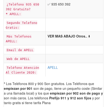
✅ 935 650 392
¿Teléfono 935 650
392 Gratuito?
*
APELL:
Segundo Telefono
Gratis:
VER MAS ABAJO Otros..
⬇️
Más Teléfonos
APELL:
Email de APELL
Web de APELL
APELL
Teléfono Atención
Al Cliente 2020:
*
Los Teléfonos 800 y 900 Son gratuitos. Los Teléfonos que
empiezan por 901
son de pago, tiene un pequeño coste (Similar
a una llamada local) y los que
empiezan por 902 son de pago y
son más caros. Los teléfonos
Prefijo 911 y 912 son fijos
y por
tanto gratis si tiene tarifa Plana