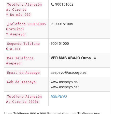
📞 900151002
Teléfono Atención
al Cliente
* No más 902
✅ 900151005
¿Teléfono 900151005
Gratuito?
*
Asepeyo:
900151000
Segundo Telefono
Gratis:
VER MAS ABAJO Otros..
⬇️
Más Teléfonos
Asepeyo:
asepeyo@asepeyo.es
Email de Asepeyo
www.asepeyo.es |
Web de Asepeyo
www.asepeyo.cat
ASEPEYO
Teléfono Atención
Al Cliente 2020:
*
Los Teléfonos 800 y 900 Son gratuitos. Los Teléfonos que