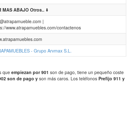
 MAS ABAJO Otros..
⬇️
o@atrapamueble.com |
ps://www.atrapamuebles.com/contactenos
.atrapamuebles.com
APAMUEBLES - Grupo Arvmax S.L.
os que
empiezan por 901
son de pago, tiene un pequeño coste
902 son de pago y
son más caros. Los teléfonos
Prefijo 911 y