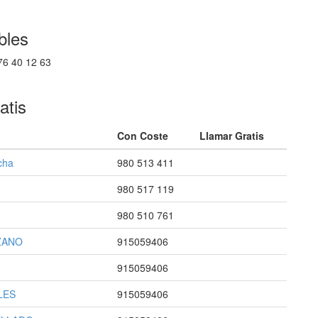
bles
76 40 12 63
atis
Con Coste
Llamar Gratis
cha
980 513 411
980 517 119
980 510 761
ZANO
915059406
915059406
LES
915059406