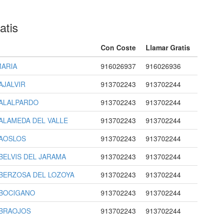
atis
Con Coste
Llamar Gratis
MARIA
916026937
916026936
AJALVIR
913702243
913702244
L ALALPARDO
913702243
913702244
 ALAMEDA DEL VALLE
913702243
913702244
 AOSLOS
913702243
913702244
 BELVIS DEL JARAMA
913702243
913702244
L BERZOSA DEL LOZOYA
913702243
913702244
L BOCIGANO
913702243
913702244
L BRAOJOS
913702243
913702244