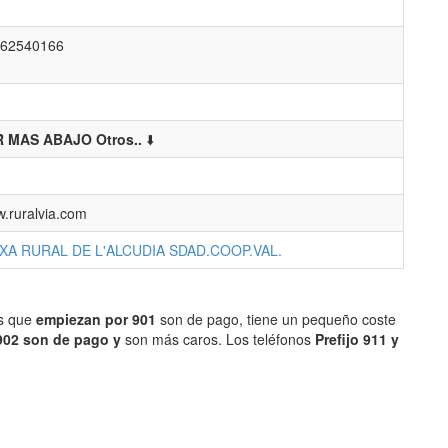
62540166
 MAS ABAJO Otros..
⬇️
.ruralvia.com
XA RURAL DE L'ALCUDIA SDAD.COOP.VAL.
os que
empiezan por 901
son de pago, tiene un pequeño coste
902 son de pago y
son más caros. Los teléfonos
Prefijo 911 y