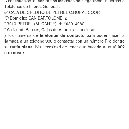
A continuacion le mostramos los datos del Organismo, Empresa o
Teléfonos de Interés General::
✅ CAJA DE CREDITO DE PETREL C.RURAL COOP.
📪 Domicilio: SAN BARTOLOME, 2
* 3610 PETREL (ALICANTE) Id: F03014982.
* Actividad: Bancos, Cajas de Ahorro y financieras
y los numeros de
teléfonos de contacto
para poder hacer la
llamada a un telefono 900 o contactar con un número Fijo dentro
su
tarifa plana
, Sin necesidad de tener que hacerlo a un
✅ 902
con coste.