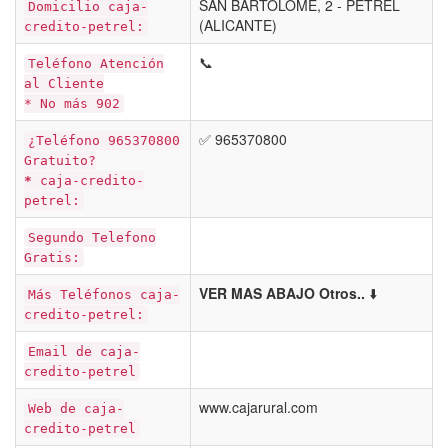
SAN BARTOLOME, 2 - PETREL
Domicilio caja-
(ALICANTE)
credito-petrel:
📞
Teléfono Atención
al Cliente
* No más 902
✅ 965370800
¿Teléfono 965370800
Gratuito?
*
caja-credito-
petrel:
Segundo Telefono
Gratis:
VER MAS ABAJO Otros..
⬇️
Más Teléfonos caja-
credito-petrel:
Email de caja-
credito-petrel
www.cajarural.com
Web de caja-
credito-petrel