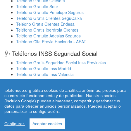
Teléfono Gratuito Cetelem
Teléfono Gratuito Seur
Teléfono Gratuito Penelope Seguros
Teléfono Gratis Clientes SeguCaixa
Teléono Gratis Clientes Endesa
Teléfono Gratis Iberdrola Clientes
Teléfono Gratuito Adeslas Seguros
Teléfono Cita Previa Hacienda - AEAT
🩺 Teléfonos INSS Seguridad Social
Teléfono Gratis Seguridad Social Inss Provincias
Teléfono Gratuito Inss Madrid
Teléfono Gratuito Inss Valencia
Cita Previa Sergas Médicos Galicia
Cita Previa Médicos Euskadi Osakidetza Osanet
telefonode.org utiliza cookies de analítica anónimas, propias para
Cita Previa Sas Intersas Andalucia
su correcto funcionamiento y de publicidad. Nuestros socios
(incluido Google) pueden almacenar, compartir y gestionar tus
datos para ofrecer anuncios personalizados. Puedes aceptar o
personalizar tu configuración.:
© 2026 telefonode.org |
Quienes Somos
|
Aviso legal - Política
Privacidad
|
Política de Cookies
|
Contacto
Configurar
Aceptar cookies