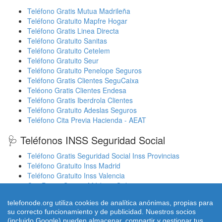
Teléfono Gratis Mutua Madrileña
Teléfono Gratuito Mapfre Hogar
Teléfono Gratis Linea Directa
Teléfono Gratuito Sanitas
Teléfono Gratuito Cetelem
Teléfono Gratuito Seur
Teléfono Gratuito Penelope Seguros
Teléfono Gratis Clientes SeguCaixa
Teléono Gratis Clientes Endesa
Teléfono Gratis Iberdrola Clientes
Teléfono Gratuito Adeslas Seguros
Teléfono Cita Previa Hacienda - AEAT
🩺 Teléfonos INSS Seguridad Social
Teléfono Gratis Seguridad Social Inss Provincias
Teléfono Gratuito Inss Madrid
Teléfono Gratuito Inss Valencia
Cita Previa Sergas Médicos Galicia
Cita Previa Médicos Euskadi Osakidetza Osanet
telefonode.org utiliza cookies de analítica anónimas, propias para
Cita Previa Sas Intersas Andalucia
su correcto funcionamiento y de publicidad. Nuestros socios
(incluido Google) pueden almacenar, compartir y gestionar tus