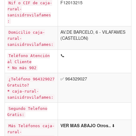
F12013215
Nif o CIF de caja-
rural-
sanisidrovilafames
:
AV.DE BARCELO, 6 - VILAFAMES
Domicilio caja-
(CASTELLON)
rural-
sanisidrovilafames:
📞
Teléfono Atención
al Cliente
* No más 902
✅ 964329027
¿Teléfono 964329027
Gratuito?
*
caja-rural-
sanisidrovilafames:
Segundo Telefono
Gratis:
VER MAS ABAJO Otros..
⬇️
Más Teléfonos caja-
rural-