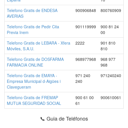
Telefono Gratis de ENDESA
900906848
800760909
AVERIAS
Telefono Gratis de Pedir Cita
901119999
900 81 24
Previa Inem
00
Telefono Gratis de LEBARA - Xfera
2222
901 810
Móviles, S.A.U.
810
Telefono Gratis de DOSFARMA
968977968
968 977
FARMACIA ONLINE
968
Telefono Gratis de EMAYA -
971 240
971240240
Empresa Municipal d-Aigües i
240
Clavegueram
Telefono Gratis de FREMAP
900 61 00
900610061
MUTUA SEGURIDAD SOCIAL
61
📞 Guia de Teléfonos