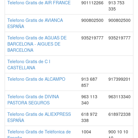
Telefono Gratis de AIR FRANCE
901112266
913 753
335
Telefono Gratis de AVIANCA
900802500
900802500
ESPAÑA
Telefono Gratis de AGUAS DE
935219777
935219777
BARCELONA - AIGUES DE
BARCELONA
Telefono Gratis de C I
CASTELLANA
Telefono Gratis de ALCAMPO
913 687
917399201
857
Telefono Gratis de DIVINA
963 113
963113340
PASTORA SEGUROS
340
Telefono Gratis de ALIEXPRESS
618 972
618972338
ESPAÑA
338
Telefono Gratis de Teléfonica de
1004
900 10 10
España
10