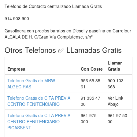
Teléfono de Contacto centralizado Llamada Gratis
914 908 900
Gasolinera con precios baratos en Diesel y gasolina en Carrefour
ALCALA DE H. C/Gran Vía Complutense, s/nº
Otros Telefonos ✅ LLamadas Gratis
Llamar
Empresa
Con Coste
Gratis
Telefono Gratis de MRW
956 65 35
900 103
ALGECIRAS
61
668
Telefono Gratis de CITA PREVIA
91 335 47
Ver Link
CENTRO PENITENCIARIO
00
Abajo
Telefono Gratis de CITA PREVIA
961 975
961 97 50
CENTRO PENITENCIARIO
000
00
PICASSENT