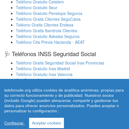
Teléfono Gratuito Cetelem
Teléfono Gratuito Seur
Teléfono Gratuito Penelope Seguros
Teléfono Gratis Clientes SeguCaixa
Teléono Gratis Clientes Endesa
Teléfono Gratis Iberdrola Clientes
Teléfono Gratuito Adeslas Seguros
Teléfono Cita Previa Hacienda - AEAT
🩺 Teléfonos INSS Seguridad Social
Teléfono Gratis Seguridad Social Inss Provincias
Teléfono Gratuito Inss Madrid
Teléfono Gratuito Inss Valencia
Cita Previa Sergas Médicos Galicia
Cita Previa Médicos Euskadi Osakidetza Osanet
telefonode.org utiliza cookies de analítica anónimas, propias para
Cita Previa Sas Intersas Andalucia
su correcto funcionamiento y de publicidad. Nuestros socios
(incluido Google) pueden almacenar, compartir y gestionar tus
datos para ofrecer anuncios personalizados. Puedes aceptar o
personalizar tu configuración.:
© 2026 telefonode.org |
Quienes Somos
|
Aviso legal - Política
Privacidad
|
Política de Cookies
|
Contacto
Configurar
Aceptar cookies