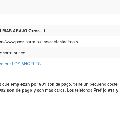
 MAS ABAJO Otros..
⬇️
ps://www.pass.carrefour.es/contactodirecto
.carrefour.es
refour LOS ANGELES
os que
empiezan por 901
son de pago, tiene un pequeño coste
902 son de pago y
son más caros. Los teléfonos
Prefijo 911 y