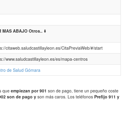
 MAS ABAJO Otros..
⬇️
ps://citaweb.saludcastillayleon.es/CitaPreviaWeb/#/start
ps://www.saludcastillayleon.es/es/mapa-centros
tro de Salud Gómara
os que
empiezan por 901
son de pago, tiene un pequeño coste
902 son de pago y
son más caros. Los teléfonos
Prefijo 911 y