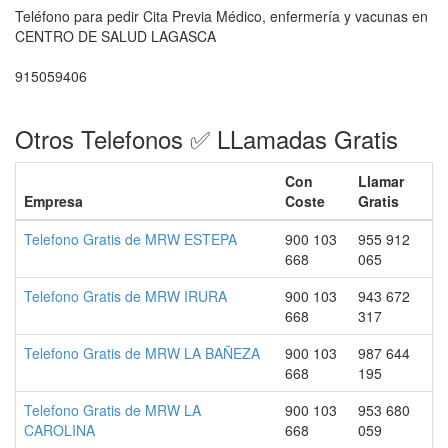
Teléfono para pedir Cita Previa Médico, enfermería y vacunas en
CENTRO DE SALUD LAGASCA
915059406
Otros Telefonos ✅ LLamadas Gratis
Con
Llamar
Empresa
Coste
Gratis
Telefono Gratis de MRW ESTEPA
900 103
955 912
668
065
Telefono Gratis de MRW IRURA
900 103
943 672
668
317
Telefono Gratis de MRW LA BAÑEZA
900 103
987 644
668
195
Telefono Gratis de MRW LA
900 103
953 680
CAROLINA
668
059