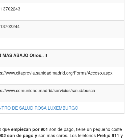
913702243
13702244
 MAS ABAJO Otros..
⬇️
ps://www.citaprevia.sanidadmadrid.org/Forms/Acceso.aspx
ps://www.comunidad.madrid/servicios/salud/busca
NTRO DE SALUD ROSA LUXEMBURGO
os que
empiezan por 901
son de pago, tiene un pequeño coste
902 son de pago y
son más caros. Los teléfonos
Prefijo 911 y