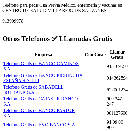
Teléfono para pedir Cita Previa Médico, enfermería y vacunas en
CENTRO DE SALUD VILLAREJO DE SALVANÉS
913909978
Otros Telefonos ✅ LLamadas Gratis
Llamar
Empresa
Con Coste
Gratis
Telefono Gratis de BANCO CAMINOS
913109550
S.A.
Telefono Gratis de BANCO PICHINCHA
914362594
ESPAÑA S.A. LPI
Telefono Gratis de SABADELL
952061274
SOLBANK S.A.
Telefono Gratis de CAJASUR BANCO
900 247
S.A.
247
Telefono Gratis de BANCO PASTOR
981127600
S.A.
91 09 00
Telefono Gratis de EVO BANCO S.A.
900