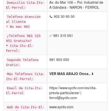
Av. do Mar 106 – Pol. Industrial de
Domicilio Cita-Itv-
A Gándara - NARON - FERROL
El-Ferrol:
📞 902 30 90 00
Teléfono Atención
al Cliente
* No más 902
✅ 981 315 051
¿Teléfono 981 315
051 Gratuito?
*
Cita-Itv-El-
Ferrol:
981 903 000
Segundo Telefono
Gratis:
VER MAS ABAJO Otros..
⬇️
Más Teléfonos Cita-
Itv-El-Ferrol:
https://www.sycitv.com/es/cita-
Email de Cita-Itv-
previa-particulares/ |
El-Ferrol
ferrol@sycitv.com
www.sycitv.com
Web de Cita-Itv-El-