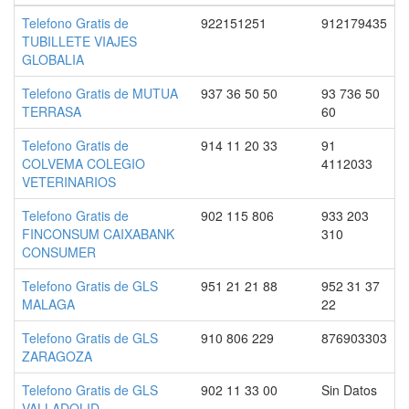
Telefono Gratis de
922151251
912179435
TUBILLETE VIAJES
GLOBALIA
Telefono Gratis de MUTUA
937 36 50 50
93 736 50
TERRASA
60
Telefono Gratis de
914 11 20 33
91
COLVEMA COLEGIO
4112033
VETERINARIOS
Telefono Gratis de
902 115 806
933 203
FINCONSUM CAIXABANK
310
CONSUMER
Telefono Gratis de GLS
951 21 21 88
952 31 37
MALAGA
22
Telefono Gratis de GLS
910 806 229
876903303
ZARAGOZA
Telefono Gratis de GLS
902 11 33 00
Sin Datos
VALLADOLID