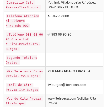
Pol. Ind. Villalonquejar C/ López
Domicilio Cita-
Bravo s/n - BURGOS
Previa-Itv-Burgos:
📞 947298608
Teléfono Atención
al Cliente
* No más 902
✅ 983 08 90 90
¿Teléfono 983 08 90
90 Gratuito?
*
Cita-Previa-Itv-
Burgos:
Segundo Telefono
Gratis:
VER MAS ABAJO Otros..
⬇️
Más Teléfonos Cita-
Previa-Itv-Burgos:
itv.burgos@itevelesa.com
Email de Cita-
Previa-Itv-Burgos
www.itelevesa.com Solicitar Cita
Web de Cita-Previa-
Previa
Itv-Burgos