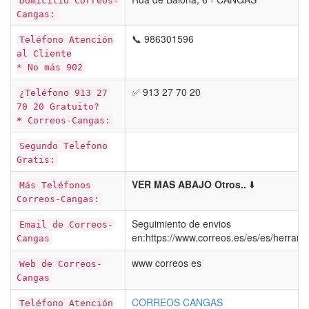
Domicilio Correos-
Cangas:
📞 986301596
Teléfono Atención
al Cliente
* No más 902
✅ 913 27 70 20
¿Teléfono 913 27
70 20 Gratuito?
*
Correos-Cangas:
Segundo Telefono
Gratis:
VER MAS ABAJO Otros..
⬇️
Más Teléfonos
Correos-Cangas:
Seguimiento de envios
Email de Correos-
en:https://www.correos.es/es/es/herrami
Cangas
www correos es
Web de Correos-
Cangas
CORREOS CANGAS
Teléfono Atención