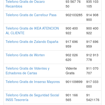
Telefono Gratis de Oscaro
93 567 76
935 103
Recambios
50
105
Telefono Gratis de Carrefour Pass
902103285
914 908
900
Telefono Gratis de IKEA ATENCION
900 400
900 400
AL CLIENTE
922
922
Telefono Gratis de Zalando España
917 696
917 696
959
959
Telefono Gratis de Worten
902 026
912 913
620
778
Telefono Gratis de Videntes y
Vidente
911 070
Echadores de Cartas
Gratis
707
Telefono Gratis de Imserso Mayores
901109899
917 033
000
Telefono Gratis de Seguridad Social
901 166
91
INSS Tesorería
565
5421176