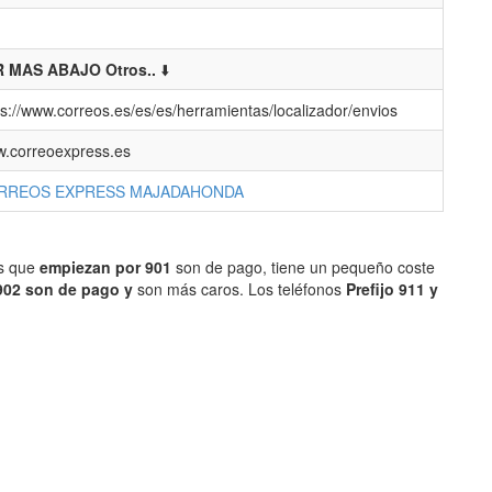
 MAS ABAJO Otros..
⬇️
ps://www.correos.es/es/es/herramientas/localizador/envios
.correoexpress.es
RREOS EXPRESS MAJADAHONDA
os que
empiezan por 901
son de pago, tiene un pequeño coste
902 son de pago y
son más caros. Los teléfonos
Prefijo 911 y