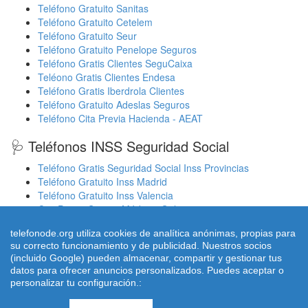
Teléfono Gratuito Sanitas
Teléfono Gratuito Cetelem
Teléfono Gratuito Seur
Teléfono Gratuito Penelope Seguros
Teléfono Gratis Clientes SeguCaixa
Teléono Gratis Clientes Endesa
Teléfono Gratis Iberdrola Clientes
Teléfono Gratuito Adeslas Seguros
Teléfono Cita Previa Hacienda - AEAT
🩺 Teléfonos INSS Seguridad Social
Teléfono Gratis Seguridad Social Inss Provincias
Teléfono Gratuito Inss Madrid
Teléfono Gratuito Inss Valencia
Cita Previa Sergas Médicos Galicia
Cita Previa Médicos Euskadi Osakidetza Osanet
telefonode.org utiliza cookies de analítica anónimas, propias para
Cita Previa Sas Intersas Andalucia
su correcto funcionamiento y de publicidad. Nuestros socios
(incluido Google) pueden almacenar, compartir y gestionar tus
datos para ofrecer anuncios personalizados. Puedes aceptar o
personalizar tu configuración.:
© 2026 telefonode.org |
Quienes Somos
|
Aviso legal - Política
Privacidad
|
Política de Cookies
|
Contacto