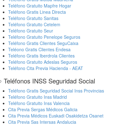
Teléfono Gratuito Mapfre Hogar
Teléfono Gratis Linea Directa
Teléfono Gratuito Sanitas
Teléfono Gratuito Cetelem
Teléfono Gratuito Seur
Teléfono Gratuito Penelope Seguros
Teléfono Gratis Clientes SeguCaixa
Teléono Gratis Clientes Endesa
Teléfono Gratis Iberdrola Clientes
Teléfono Gratuito Adeslas Seguros
Teléfono Cita Previa Hacienda - AEAT
 Teléfonos INSS Seguridad Social
Teléfono Gratis Seguridad Social Inss Provincias
Teléfono Gratuito Inss Madrid
Teléfono Gratuito Inss Valencia
Cita Previa Sergas Médicos Galicia
Cita Previa Médicos Euskadi Osakidetza Osanet
Cita Previa Sas Intersas Andalucia