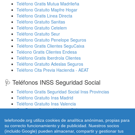
Teléfono Gratis Mutua Madrileña
Teléfono Gratuito Mapfre Hogar
Teléfono Gratis Linea Directa
Teléfono Gratuito Sanitas
Teléfono Gratuito Cetelem
Teléfono Gratuito Seur
Teléfono Gratuito Penelope Seguros
Teléfono Gratis Clientes SeguCaixa
Teléono Gratis Clientes Endesa
Teléfono Gratis Iberdrola Clientes
Teléfono Gratuito Adeslas Seguros
Teléfono Cita Previa Hacienda - AEAT
🩺 Teléfonos INSS Seguridad Social
Teléfono Gratis Seguridad Social Inss Provincias
Teléfono Gratuito Inss Madrid
Teléfono Gratuito Inss Valencia
Cita Previa Sergas Médicos Galicia
Cita Previa Médicos Euskadi Osakidetza Osanet
telefonode.org utiliza cookies de analítica anónimas, propias para
Cita Previa Sas Intersas Andalucia
su correcto funcionamiento y de publicidad. Nuestros socios
(incluido Google) pueden almacenar, compartir y gestionar tus