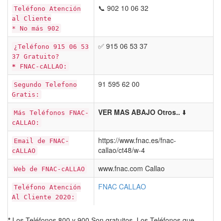
📞 902 10 06 32
Teléfono Atención
al Cliente
* No más 902
✅ 915 06 53 37
¿Teléfono 915 06 53
37 Gratuito?
*
FNAC-cALLAO:
91 595 62 00
Segundo Telefono
Gratis:
VER MAS ABAJO Otros..
⬇️
Más Teléfonos FNAC-
cALLAO:
https://www.fnac.es/fnac-
Email de FNAC-
callao/ct48/w-4
cALLAO
www.fnac.com Callao
Web de FNAC-cALLAO
FNAC CALLAO
Teléfono Atención
Al Cliente 2020:
*
Los Teléfonos 800 y 900 Son gratuitos. Los Teléfonos que