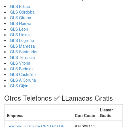
GLS Bilbao
GLS Córdoba
GLS Girona
GLS Huelva
GLS León
GLS Lleida
GLS Logroño
GLS Manresa
GLS Santander
GLS Terrassa
GLS Vitoria
GLS Badajoz
GLS Castellón
GLS A Coruña
GLS Gijón
Otros Telefonos ✅ LLamadas Gratis
Llamar
Empresa
Con Coste
Gratis
Telefono Gratis de CENTRO DE
916008111