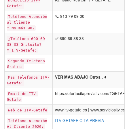
Domicilio ITV-
Getafe:
📞 913 79 09 00
Teléfono Atención
al Cliente
* No más 902
✅ 690 69 38 33
¿Teléfono 690 69
38 33 Gratuito?
*
ITV-Getafe:
Segundo Telefono
Gratis:
VER MAS ABAJO Otros..
⬇️
Más Teléfonos ITV-
Getafe:
https://ofertacitapreviaitv.com/#GETAFE
Email de ITV-
Getafe
www.itv-getafe.es | www.serviciositv.es
Web de ITV-Getafe
ITV GETAFE CITA PREVIA
Teléfono Atención
Al Cliente 2020: