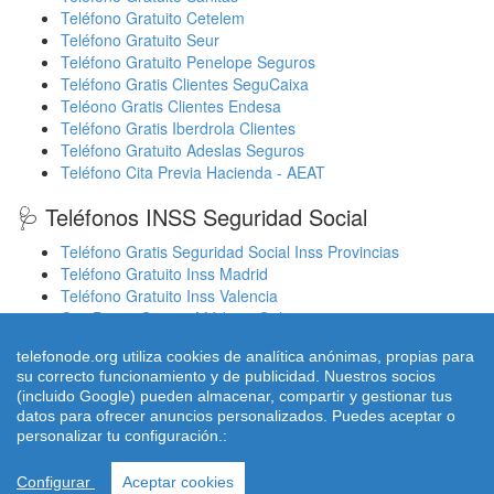
Teléfono Gratuito Cetelem
Teléfono Gratuito Seur
Teléfono Gratuito Penelope Seguros
Teléfono Gratis Clientes SeguCaixa
Teléono Gratis Clientes Endesa
Teléfono Gratis Iberdrola Clientes
Teléfono Gratuito Adeslas Seguros
Teléfono Cita Previa Hacienda - AEAT
🩺 Teléfonos INSS Seguridad Social
Teléfono Gratis Seguridad Social Inss Provincias
Teléfono Gratuito Inss Madrid
Teléfono Gratuito Inss Valencia
Cita Previa Sergas Médicos Galicia
Cita Previa Médicos Euskadi Osakidetza Osanet
telefonode.org utiliza cookies de analítica anónimas, propias para
Cita Previa Sas Intersas Andalucia
su correcto funcionamiento y de publicidad. Nuestros socios
(incluido Google) pueden almacenar, compartir y gestionar tus
datos para ofrecer anuncios personalizados. Puedes aceptar o
personalizar tu configuración.:
© 2026 telefonode.org |
Quienes Somos
|
Aviso legal - Política
Privacidad
|
Política de Cookies
|
Contacto
Configurar
Aceptar cookies