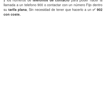
y los numeros de
teléfonos de contacto
para poder hacer la
llamada a un telefono 900 o contactar con un número Fijo dentro
su
tarifa plana
, Sin necesidad de tener que hacerlo a un
✅ 902
con coste.