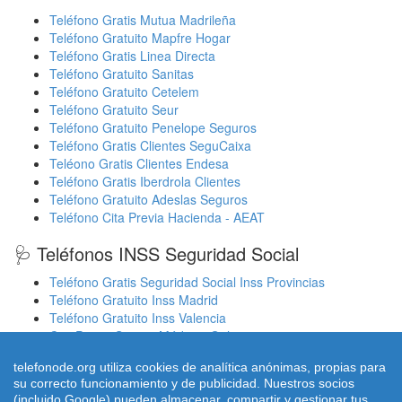
Teléfono Gratis Mutua Madrileña
Teléfono Gratuito Mapfre Hogar
Teléfono Gratis Linea Directa
Teléfono Gratuito Sanitas
Teléfono Gratuito Cetelem
Teléfono Gratuito Seur
Teléfono Gratuito Penelope Seguros
Teléfono Gratis Clientes SeguCaixa
Teléono Gratis Clientes Endesa
Teléfono Gratis Iberdrola Clientes
Teléfono Gratuito Adeslas Seguros
Teléfono Cita Previa Hacienda - AEAT
🩺 Teléfonos INSS Seguridad Social
Teléfono Gratis Seguridad Social Inss Provincias
Teléfono Gratuito Inss Madrid
Teléfono Gratuito Inss Valencia
Cita Previa Sergas Médicos Galicia
Cita Previa Médicos Euskadi Osakidetza Osanet
telefonode.org utiliza cookies de analítica anónimas, propias para
Cita Previa Sas Intersas Andalucia
su correcto funcionamiento y de publicidad. Nuestros socios
(incluido Google) pueden almacenar, compartir y gestionar tus