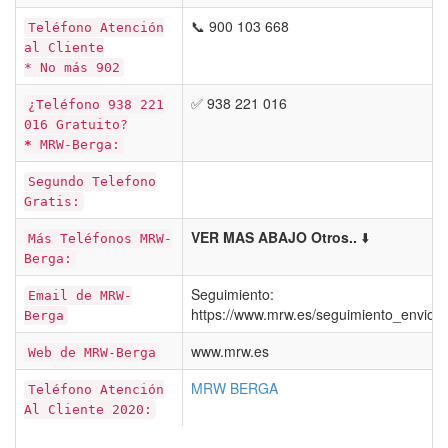
📞 900 103 668
Teléfono Atención
al Cliente
* No más 902
✅ 938 221 016
¿Teléfono 938 221
016 Gratuito?
*
MRW-Berga:
Segundo Telefono
Gratis:
VER MAS ABAJO Otros..
⬇️
Más Teléfonos MRW-
Berga:
Seguimiento:
Email de MRW-
https://www.mrw.es/seguimiento_envios
Berga
www.mrw.es
Web de MRW-Berga
MRW BERGA
Teléfono Atención
Al Cliente 2020: