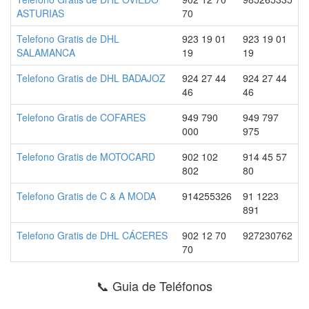
ASTURIAS
70
Telefono Gratis de DHL
923 19 01
923 19 01
SALAMANCA
19
19
Telefono Gratis de DHL BADAJOZ
924 27 44
924 27 44
46
46
Telefono Gratis de COFARES
949 790
949 797
000
975
Telefono Gratis de MOTOCARD
902 102
914 45 57
802
80
Telefono Gratis de C & A MODA
914255326
91 1223
891
Telefono Gratis de DHL CÁCERES
902 12 70
927230762
70
📞 Guia de Teléfonos