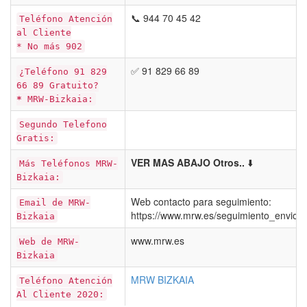
📞 944 70 45 42
Teléfono Atención
al Cliente
* No más 902
✅ 91 829 66 89
¿Teléfono 91 829
66 89 Gratuito?
*
MRW-Bizkaia:
Segundo Telefono
Gratis:
VER MAS ABAJO Otros..
⬇️
Más Teléfonos MRW-
Bizkaia:
Web contacto para seguimiento:
Email de MRW-
https://www.mrw.es/seguimiento_envio
Bizkaia
www.mrw.es
Web de MRW-
Bizkaia
MRW BIZKAIA
Teléfono Atención
Al Cliente 2020: