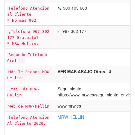
📞 900 103 668
Teléfono Atención
al Cliente
* No más 902
✅ 967 302 177
¿Teléfono 967 302
177 Gratuito?
*
MRW-Hellin:
Segundo Telefono
Gratis:
VER MAS ABAJO Otros..
⬇️
Más Teléfonos MRW-
Hellin:
Seguimiento:
Email de MRW-
https://www.mrw.es/seguimiento_envios
Hellin
www.mrw.es
Web de MRW-Hellin
MRW HELLIN
Teléfono Atención
Al Cliente 2020: