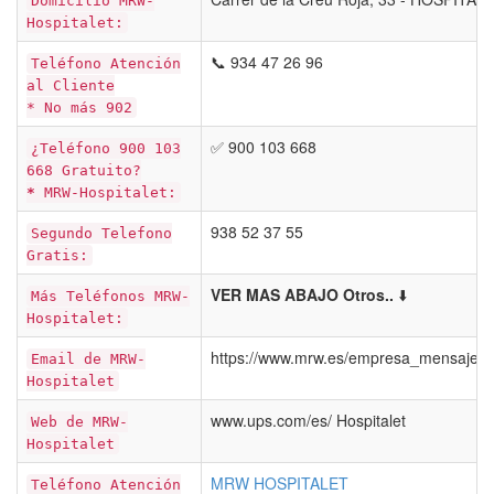
Domicilio MRW-
Hospitalet:
📞 934 47 26 96
Teléfono Atención
al Cliente
* No más 902
✅ 900 103 668
¿Teléfono 900 103
668 Gratuito?
*
MRW-Hospitalet:
938 52 37 55
Segundo Telefono
Gratis:
VER MAS ABAJO Otros..
⬇️
Más Teléfonos MRW-
Hospitalet:
https://www.mrw.es/empresa_mensajeri
Email de MRW-
Hospitalet
www.ups.com/es/ Hospitalet
Web de MRW-
Hospitalet
MRW HOSPITALET
Teléfono Atención