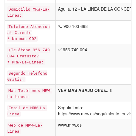
Aguila, 12 - LA LINEA DE LA CONCEPC
Domicilio MRW-La-
Linea:
📞 900 103 668
Teléfono Atención
al Cliente
* No más 902
✅ 956 749 094
¿Teléfono 956 749
094 Gratuito?
*
MRW-La-Linea:
Segundo Telefono
Gratis:
VER MAS ABAJO Otros..
⬇️
Más Teléfonos MRW-
La-Linea:
Seguimiento:
Email de MRW-La-
https://www.mrw.es/seguimiento_envios
Linea
www.mrw.es
Web de MRW-La-
Linea