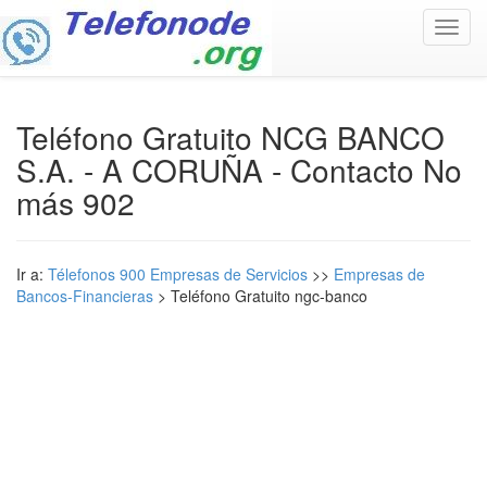
Toggl
navig
Teléfono Gratuito NCG BANCO
S.A. - A CORUÑA - Contacto No
más 902
Ir a:
Télefonos 900 Empresas de Servicios
>>
Empresas de
Bancos-Financieras
> Teléfono Gratuito ngc-banco