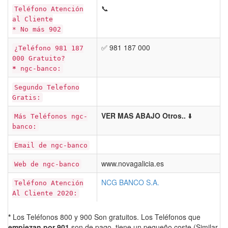
📞
Teléfono Atención
al Cliente
* No más 902
✅ 981 187 000
¿Teléfono 981 187
000 Gratuito?
*
ngc-banco:
Segundo Telefono
Gratis:
VER MAS ABAJO Otros..
⬇️
Más Teléfonos ngc-
banco:
Email de ngc-banco
www.novagalicia.es
Web de ngc-banco
NCG BANCO S.A.
Teléfono Atención
Al Cliente 2020:
*
Los Teléfonos 800 y 900 Son gratuitos. Los Teléfonos que
empiezan por 901
son de pago, tiene un pequeño coste (Similar