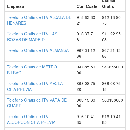
Llamar
Empresa
Con Coste
Gratis
Telefono Gratis de ITV ALCALA DE
918 83 80
912 18 90
HENARES
21
75
Telefono Gratis de ITV LAS
916 37 71
911 22 95
ROZAS DE MADRID
61
08
Telefono Gratis de ITV ALMANSA
967 31 12
967 31 13
66
86
Telefono Gratis de METRO
94 685 50
946855000
BILBAO
00
Telefono Gratis de ITV YECLA
868 08 75
868 08 75
CITA PREVIA
20
18
Telefono Gratis de ITV VARA DE
963 13 60
963136000
QUART
00
Telefono Gratis de ITV
916 10 41
916 10 41
ALCORCON CITA PREVIA
85
85