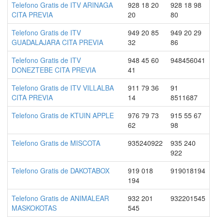
Telefono Gratis de ITV ARINAGA
928 18 20
928 18 98
CITA PREVIA
20
80
Telefono Gratis de ITV
949 20 85
949 20 29
GUADALAJARA CITA PREVIA
32
86
Telefono Gratis de ITV
948 45 60
948456041
DONEZTEBE CITA PREVIA
41
Telefono Gratis de ITV VILLALBA
911 79 36
91
CITA PREVIA
14
8511687
Telefono Gratis de KTUIN APPLE
976 79 73
915 55 67
62
98
Telefono Gratis de MISCOTA
935240922
935 240
922
Telefono Gratis de DAKOTABOX
919 018
919018194
194
Telefono Gratis de ANIMALEAR
932 201
932201545
MASKOKOTAS
545