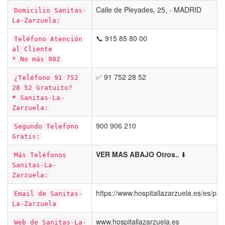
Calle de Pleyades, 25, - MADRID
Domicilio Sanitas-
La-Zarzuela:
📞 915 85 80 00
Teléfono Atención
al Cliente
* No más 902
✅ 91 752 28 52
¿Teléfono 91 752
28 52 Gratuito?
*
Sanitas-La-
Zarzuela:
900 906 210
Segundo Telefono
Gratis:
VER MAS ABAJO Otros..
⬇️
Más Teléfonos
Sanitas-La-
Zarzuela:
https://www.hospitallazarzuela.es/es/pac
Email de Sanitas-
La-Zarzuela
www.hospitallazarzuela.es
Web de Sanitas-La-