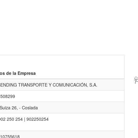
os de la Empresa

SENDING TRANSPORTE Y COMUNICACIÓN, S.A.
5508299
 Suiza 26, - Coslada
902 250 254 | 902250254
10755618