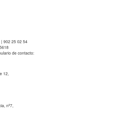
 | 902 25 02 54
55618
mulario de contacto:
e 12,
ia, nº7,