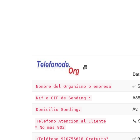
📠
Dat
✅ 
Nombre del Organismo o empresa
A8
Nif o CIF de Sending :
Av.
Domicilio Sending:
📞 
Teléfono Atención al Cliente
* No más 902
✅ 9
¿Teléfono 910755618 Gratuito?