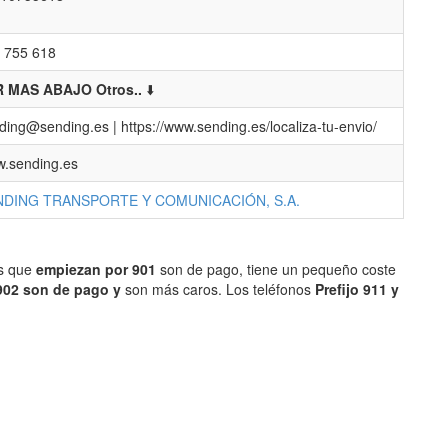
 755 618
 MAS ABAJO Otros..
⬇️
ding@sending.es | https://www.sending.es/localiza-tu-envio/
.sending.es
NDING TRANSPORTE Y COMUNICACIÓN, S.A.
os que
empiezan por 901
son de pago, tiene un pequeño coste
902 son de pago y
son más caros. Los teléfonos
Prefijo 911 y