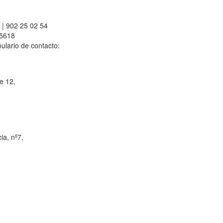
 | 902 25 02 54
55618
mulario de contacto:
e 12,
ia, nº7,