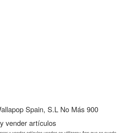
Wallapop Spain, S.L No Más 900
 vender artículos
omprar y vender artículos usados es utilizarsu App que se puede