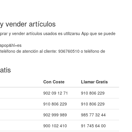
 vender artículos
omprar y vender artículos usados es utilizarsu App que se puede
llapop&hl=es
teléfono de atención al cliente: 936760510 o teléfono de
atis
Con Coste
Llamar Gratis
902 09 12 71
910 806 229
910 806 229
910 806 229
902 999 989
985 77 32 44
900 102 410
91 745 64 00