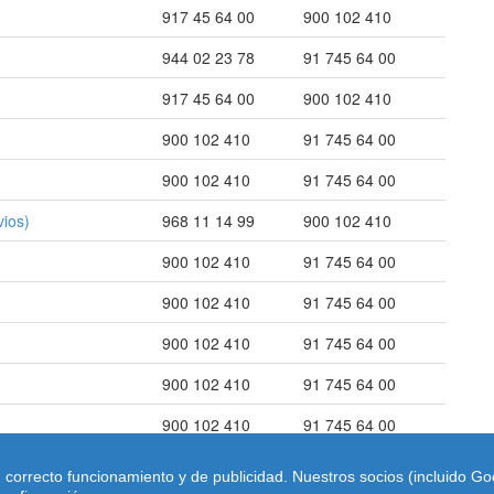
917 45 64 00
900 102 410
944 02 23 78
91 745 64 00
917 45 64 00
900 102 410
900 102 410
91 745 64 00
900 102 410
91 745 64 00
ios)
968 11 14 99
900 102 410
900 102 410
91 745 64 00
900 102 410
91 745 64 00
900 102 410
91 745 64 00
900 102 410
91 745 64 00
900 102 410
91 745 64 00
su correcto funcionamiento y de publicidad. Nuestros socios (incluido G