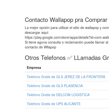
Contacto Wallapop pra Comprar y
La mejor opción para utilizar el sitio de wallapop y c
descargar aqui:
https://play.google.com/store/apps/details?id=com.wa
Si tiene aguna consulta o reclamación puede llamar al 
contacto de Wllapop
Otros Telefonos ✅ LLamadas Gr
Empresa
Telefono Gratis de GLS JEREZ DE LA FRONTERA
Telefono Gratis de GLS PLASENCIA
Telefono Gratis de DELCOM LOGISTICA
Telefono Gratis de UPS ALICANTE