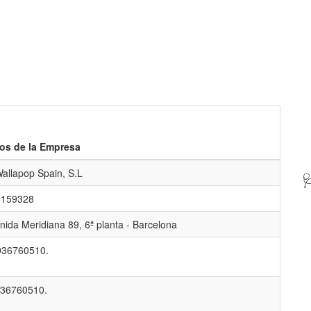
os de la Empresa
allapop Spain, S.L

6159328
nida Meridiana 89, 6ª planta - Barcelona
936760510.
36760510.