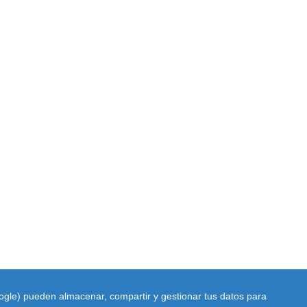
oogle) pueden almacenar, compartir y gestionar tus datos para