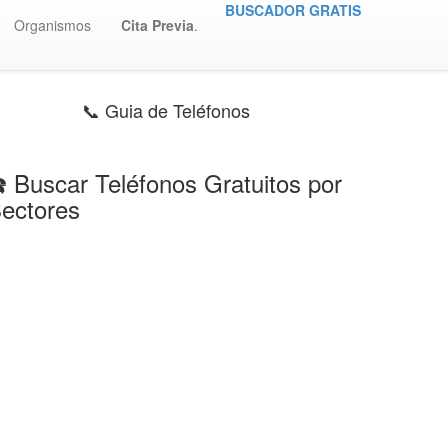
BUSCADOR GRATIS
Organismos
Cita Previa
.
📞 Guia de Teléfonos
️ Buscar Teléfonos Gratuitos por
ectores