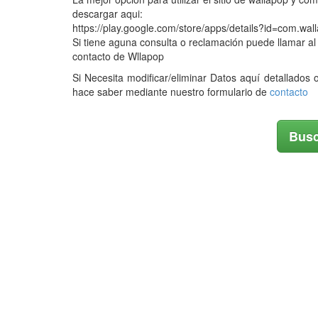
descargar aqui:
https://play.google.com/store/apps/details?id=com.wa
Si tiene aguna consulta o reclamación puede llamar al 
contacto de Wllapop
Si Necesita modificar/eliminar Datos aquí detallados 
hace saber mediante nuestro formulario de
contacto
Busc