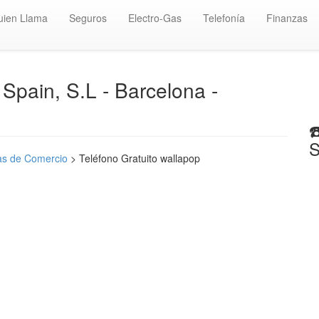
uien Llama
Seguros
Electro-Gas
Telefonía
Finanzas
Spain, S.L - Barcelona -
☎
S
s de Comercio
> Teléfono Gratuito wallapop